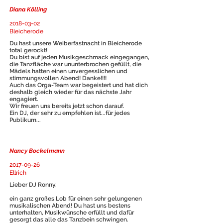
Diana Kölling
2018-03-02
Bleicherode
Du hast unsere Weiberfastnacht in Bleicherode
total gerockt!
Du bist auf jeden Musikgeschmack eingegangen,
die Tanzfläche war ununterbrochen gefüllt, die
Mädels hatten einen unvergesslichen und
stimmungsvollen Abend! Danke!!!!
Auch das Orga-Team war begeistert und hat dich
deshalb gleich wieder für das nächste Jahr
engagiert.
Wir freuen uns bereits jetzt schon darauf.
Ein DJ, der sehr zu empfehlen ist...für jedes
Publikum...
Nancy Bockelmann
2017-09-26
Ellrich
Lieber DJ Ronny,
ein ganz großes Lob für einen sehr gelungenen
musikalischen Abend! Du hast uns bestens
unterhalten, Musikwünsche erfüllt und dafür
gesorgt das alle das Tanzbein schwingen.