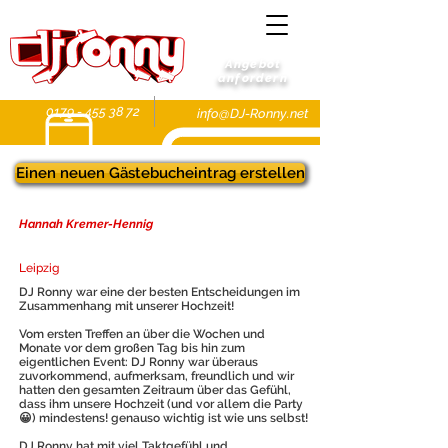
Angebot
anfordern
0179 - 455 38 72
info@DJ-Ronny.net
Einen neuen Gästebucheintrag erstellen
Hannah Kremer-Hennig
Leipzig
DJ Ronny war eine der besten Entscheidungen im
Zusammenhang mit unserer Hochzeit!
Vom ersten Treffen an über die Wochen und
Monate vor dem großen Tag bis hin zum
eigentlichen Event: DJ Ronny war überaus
zuvorkommend, aufmerksam, freundlich und wir
hatten den gesamten Zeitraum über das Gefühl,
dass ihm unsere Hochzeit (und vor allem die Party
😀) mindestens! genauso wichtig ist wie uns selbst!
DJ Ronny hat mit viel Taktgefühl und