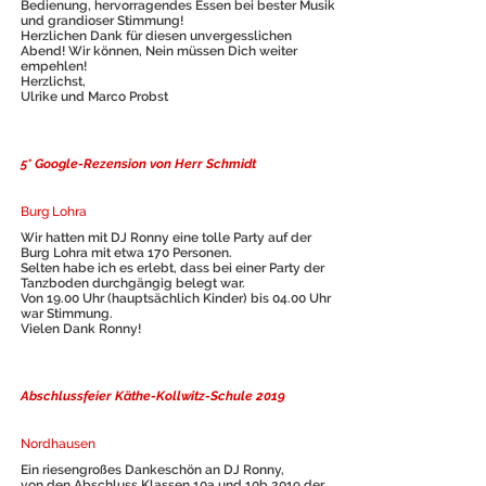
Bedienung, hervorragendes Essen bei bester Musik
und grandioser Stimmung!
Herzlichen Dank für diesen unvergesslichen
Abend! Wir können, Nein müssen Dich weiter
empehlen!
Herzlichst,
Ulrike und Marco Probst
5* Google-Rezension von Herr Schmidt
Burg Lohra
Wir hatten mit DJ Ronny eine tolle Party auf der
Burg Lohra mit etwa 170 Personen.
Selten habe ich es erlebt, dass bei einer Party der
Tanzboden durchgängig belegt war.
Von 19.00 Uhr (hauptsächlich Kinder) bis 04.00 Uhr
war Stimmung.
Vielen Dank Ronny!
Abschlussfeier Käthe-Kollwitz-Schule 2019
Nordhausen
Ein riesengroßes Dankeschön an DJ Ronny,
von den Abschluss Klassen 10a und 10b 2019 der