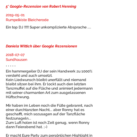
5* Google-Rezension von Robert Henning
2019-05-01
Rumpelkiste Bleicherode
Ein top DJ !!!!! Super unkomplizierte Absprache ....
Daniela Wittich über Google Rezensionen
2018-07-07
Sundhausen
* * * * *
Ein hammergeiler DJ der sein Handwerk zu 1000%
versteht und auch umsetzt.
Kein Liedwunsch bleibt unerfüllt und niemand
bleibt sitzen bei ihm. Er lockt auch den letzten
Tanzmuffel auf die Fläche und animiert jedermann
mit seiner charmanten Art zum ausgelassenen
Hüftschwung.
Mir haben im Leben noch die Füße gebrannt, nach
einer durchtanzten Nacht... aber Ronny hat es
geschafft, mich sozusagen auf der Tanzfläche
festzunageln...
Zum Luft holen ist noch Zeit genug, wenn Ronny
dann Feierabend hat. ;-)
Er macht Eure Party zum persönlichen Highlight in