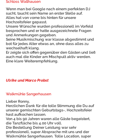
Schloss Wallhausen
Wenn man bei Google nach einem perfekten DJ
sucht, taucht sein Name an erster Stelle auf.
Alles hat von vorne bis hinten für unsere
Hochzeitsfeier gepasst.
Unsere Wünsche wurden professionell im Vorfeld
besprochen und er hatte ausgezeichnete Fragen
und Anmerkungen gegeben.
Seine Musikmischung war klasse abgestimmt und
bot für jedes Alter etwas an, ohne dass alles zu
wechselhaft klang.
Er zeigte sich offen gegenüber den Gästen und ließ
auch mal die Kinder am Mischpult aktiv werden.
Eine klare Weiterempfehlung.
Ulrike und Marco Probst
Walkmühle Sangerhausen
Lieber Ronny,
Herzlichen Dank für die tolle Stimmung die Du auf
unserer gemischten Geburtstags-, Hochzeitsfeier
hast aufkochen lassen.
Von 4 bis 90 Jahren waren alle Gäste begeistert,
die Tanzfläche bis 4.00 Uhr voll.
Die Bestellung Deiner Leistung war sehr
professionell, super Absprache mit uns und der
Walkmühle Sangerhausen. Tolle Location, super