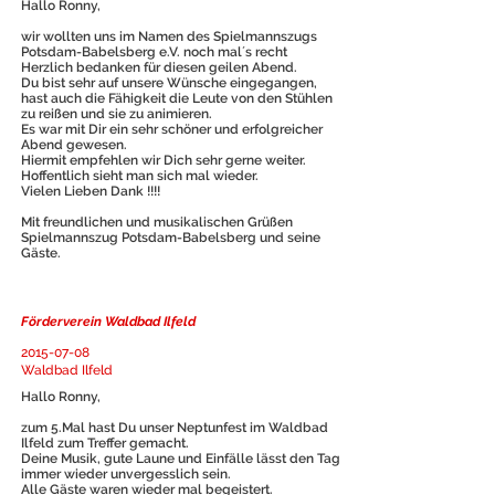
Hallo Ronny,
wir wollten uns im Namen des Spielmannszugs
Potsdam-Babelsberg e.V. noch mal´s recht
Herzlich bedanken für diesen geilen Abend.
Du bist sehr auf unsere Wünsche eingegangen,
hast auch die Fähigkeit die Leute von den Stühlen
zu reißen und sie zu animieren.
Es war mit Dir ein sehr schöner und erfolgreicher
Abend gewesen.
Hiermit empfehlen wir Dich sehr gerne weiter.
Hoffentlich sieht man sich mal wieder.
Vielen Lieben Dank !!!!
Mit freundlichen und musikalischen Grüßen
Spielmannszug Potsdam-Babelsberg und seine
Gäste.
Förderverein Waldbad Ilfeld
2015-07-08
Waldbad Ilfeld
Hallo Ronny,
zum 5.Mal hast Du unser Neptunfest im Waldbad
Ilfeld zum Treffer gemacht.
Deine Musik, gute Laune und Einfälle lässt den Tag
immer wieder unvergesslich sein.
Alle Gäste waren wieder mal begeistert.