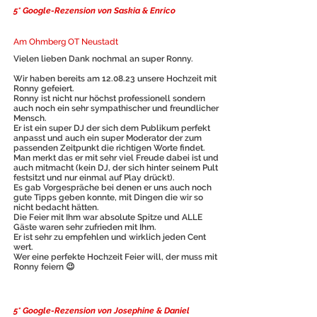
5* Google-Rezension von Saskia & Enrico
Am Ohmberg OT Neustadt
Vielen lieben Dank nochmal an super Ronny.
Wir haben bereits am 12.08.23 unsere Hochzeit mit
Ronny gefeiert.
Ronny ist nicht nur höchst professionell sondern
auch noch ein sehr sympathischer und freundlicher
Mensch.
Er ist ein super DJ der sich dem Publikum perfekt
anpasst und auch ein super Moderator der zum
passenden Zeitpunkt die richtigen Worte findet.
Man merkt das er mit sehr viel Freude dabei ist und
auch mitmacht (kein DJ, der sich hinter seinem Pult
festsitzt und nur einmal auf Play drückt).
Es gab Vorgespräche bei denen er uns auch noch
gute Tipps geben konnte, mit Dingen die wir so
nicht bedacht hätten.
Die Feier mit Ihm war absolute Spitze und ALLE
Gäste waren sehr zufrieden mit Ihm.
Er ist sehr zu empfehlen und wirklich jeden Cent
wert.
Wer eine perfekte Hochzeit Feier will, der muss mit
Ronny feiern 😉
5* Google-Rezension von Josephine & Daniel