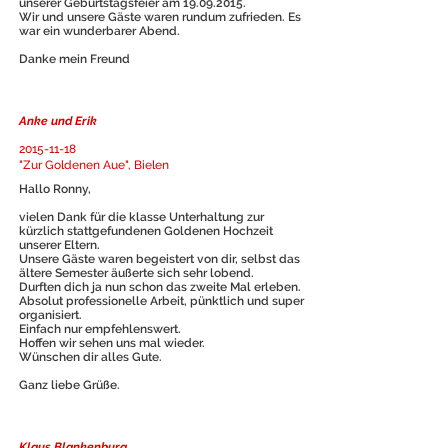
unserer Geburtstagsfeier am
19.09.2015
.
Wir und unsere Gäste waren rundum zufrieden. Es
war ein wunderbarer Abend.
Danke mein Freund
Anke und Erik
2015-11-18
"Zur Goldenen Aue", Bielen
Hallo Ronny,
vielen Dank für die klasse Unterhaltung zur
kürzlich stattgefundenen Goldenen Hochzeit
unserer Eltern.
Unsere Gäste waren begeistert von dir, selbst das
ältere Semester äußerte sich sehr lobend.
Durften dich ja nun schon das zweite Mal erleben.
Absolut professionelle Arbeit, pünktlich und super
organisiert.
Einfach nur empfehlenswert.
Hoffen wir sehen uns mal wieder.
Wünschen dir alles Gute.
Ganz liebe Grüße.
Klaus Blankenburg