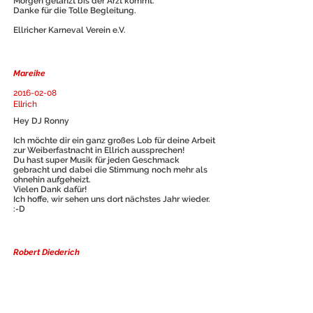
Morgen getanzt bis der Arzt kommt.
Danke für die Tolle Begleitung.
Ellricher Karneval Verein e.V.
Mareike
2016-02-08
Ellrich
Hey DJ Ronny
Ich möchte dir ein ganz großes Lob für deine Arbeit
zur Weiberfastnacht in Ellrich aussprechen!
Du hast super Musik für jeden Geschmack
gebracht und dabei die Stimmung noch mehr als
ohnehin aufgeheizt.
Vielen Dank dafür!
Ich hoffe, wir sehen uns dort nächstes Jahr wieder.
:-D
Robert Diederich
2016-05-07
"Schachtblick" Bleicherode
Es war ein super Abend und kann ihn nur
empfehlen.