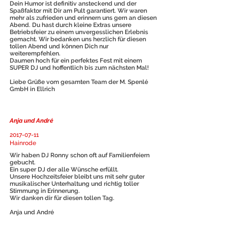
Dein Humor ist definitiv ansteckend und der
Spaßfaktor mit Dir am Pult garantiert. Wir waren
mehr als zufrieden und erinnern uns gern an diesen
Abend. Du hast durch kleine Extras unsere
Betriebsfeier zu einem unvergesslichen Erlebnis
gemacht. Wir bedanken uns herzlich für diesen
tollen Abend und können Dich nur
weiterempfehlen.
Daumen hoch für ein perfektes Fest mit einem
SUPER DJ und hoffentlich bis zum nächsten Mal!
Liebe Grüße vom gesamten Team der M. Spenlé
GmbH in Ellrich
Anja und André
2017-07-11
Hainrode
Wir haben DJ Ronny schon oft auf Familienfeiern
gebucht.
Ein super DJ der alle Wünsche erfüllt.
Unsere Hochzeitsfeier bleibt uns mit sehr guter
musikalischer Unterhaltung und richtig toller
Stimmung in Erinnerung.
Wir danken dir für diesen tollen Tag.
Anja und André